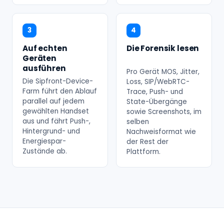
3
4
Auf echten
Die Forensik lesen
Geräten
ausführen
Pro Gerät MOS, Jitter,
Die Sipfront-Device-
Loss, SIP/WebRTC-
Farm führt den Ablauf
Trace, Push- und
parallel auf jedem
State-Übergänge
gewählten Handset
sowie Screenshots, im
aus und fährt Push-,
selben
Hintergrund- und
Nachweisformat wie
Energiespar-
der Rest der
Zustände ab.
Plattform.