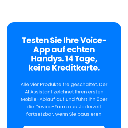
Testen Sie Ihre Voice-
App auf echten
Handys. 14 Tage,
keine Kreditkarte.
Alle vier Produkte freigeschaltet. Der
AI Assistant zeichnet Ihren ersten
Mobile-Ablauf auf und führt ihn über
die Device-Farm aus. Jederzeit
fortsetzbar, wenn Sie pausieren.