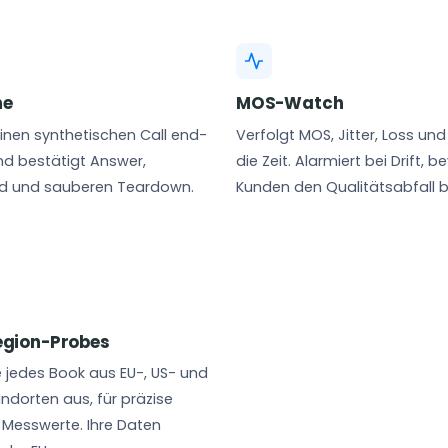
ne
MOS-Watch
 einen synthetischen Call end-
Verfolgt MOS, Jitter, Loss un
d bestätigt Answer,
die Zeit. Alarmiert bei Drift, b
d und sauberen Teardown.
Kunden den Qualitätsabfall 
egion-Probes
e jedes Book aus EU-, US- und
dorten aus, für präzise
 Messwerte. Ihre Daten