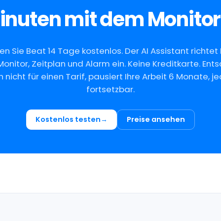
Minuten mit dem Monitor
en Sie Beat 14 Tage kostenlos. Der AI Assistant richtet 
Monitor, Zeitplan und Alarm ein. Keine Kreditkarte. Ent
h nicht für einen Tarif, pausiert Ihre Arbeit 6 Monate, j
fortsetzbar.
Kostenlos testen
Preise ansehen