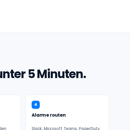
nter 5 Minuten.
4
Alarme routen
eden
Slack, Microsoft Teams, PagerDuty,