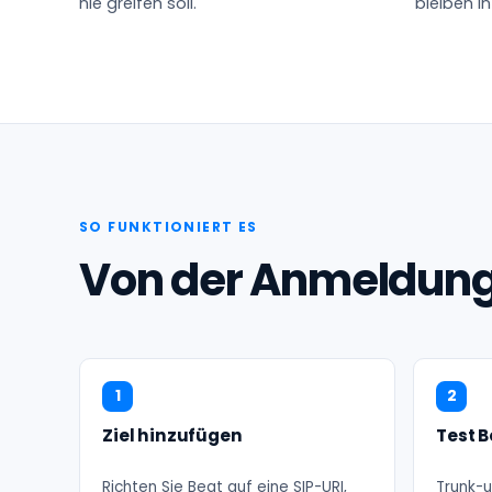
nie greifen soll.
bleiben in
SO FUNKTIONIERT ES
Von der Anmeldung 
1
2
Ziel hinzufügen
Test 
Richten Sie Beat auf eine SIP-URI,
Trunk-u