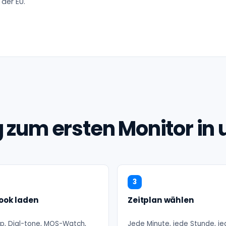
 der EU.
zum ersten Monitor in u
3
Book laden
Zeitplan wählen
p, Dial-tone, MOS-Watch,
Jede Minute, jede Stunde, j