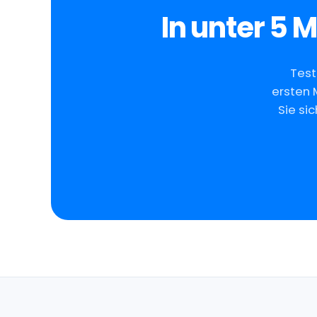
In unter 5 
Test
ersten 
Sie sic