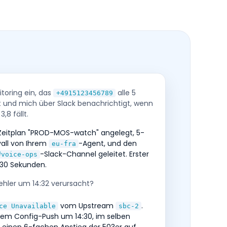
itoring ein, das
alle 5
+4915123456789
 und mich über Slack benachrichtigt, wenn
,8 fällt.
-Zeitplan "PROD-MOS-watch" angelegt, 5-
vall von Ihrem
-Agent, und den
eu-fra
-Slack-Channel geleitet. Erster
#voice-ops
n 30 Sekunden.
ehler um 14:32 verursacht?
vom Upstream
.
ce Unavailable
sbc-2
 dem Config-Push um 14:30, im selben