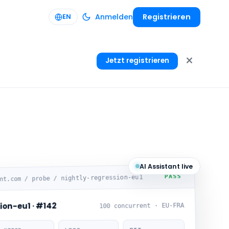
Anmelden
Registrieren
EN
×
Jetzt registrieren
AI Assistant live
PASS
ont.com / probe / nightly-regression-eu1
ion-eu1 · #142
100 concurrent · EU-FRA
RTT
LOSS
JITTER