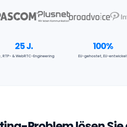
25 J.
100%
-, RTP- & WebRTC-Engineering
EU-gehostet, EU-entwickel
ing-Problem lösen Sie