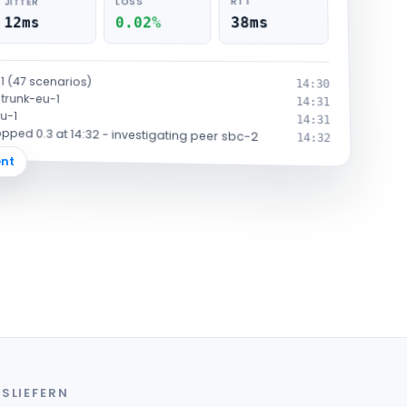
38ms
0.02%
12ms
1 (47 scenarios)
14:30
 trunk-eu-1
14:31
eu-1
14:31
ped 0.3 at 14:32 - investigating peer sbc-2
14:32
ent
SLIEFERN