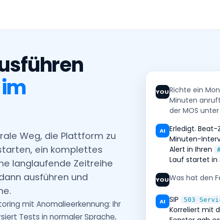
ausführen
,
im
Richte ein Mon
YOU
Minuten anruft
der MOS unter 3
Erledigt. Beat
AI
trale Weg, die Plattform zu
Minuten-Inter
starten, ein komplettes
Alert in Ihren
Lauf startet i
e langlaufende Zeitreihe
 dann ausführen und
Was hat den F
YOU
he.
SIP
503 Servi
AI
ring mit Anomalieerkennung: Ihr
Korreliert mit
siert Tests in normaler Sprache,