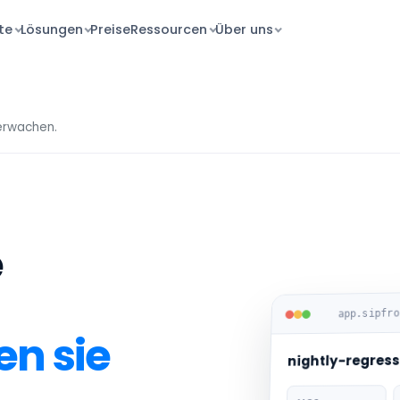
te
Lösungen
Preise
Ressourcen
Über uns
berwachen.
e
app.sipfr
en sie
nightly-regress
MOS