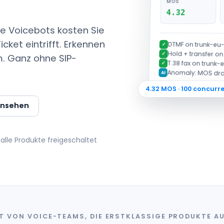
4.32
te Voicebots kosten Sie
ket eintrifft. Erkennen
DTMF on trunk-eu-
✓
Hold + transfer on
✓
rm. Ganz ohne SIP-
T.38 fax on trunk-
✓
Anomaly: MOS drop
AI
4.32 MOS · 100 concurr
ansehen
, alle Produkte freigeschaltet
T VON VOICE-TEAMS, DIE ERSTKLASSIGE PRODUKTE AU