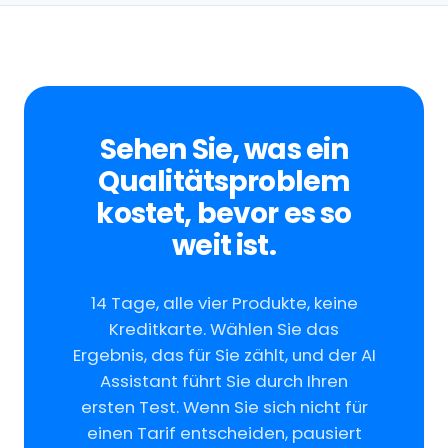
Sehen Sie, was ein
Qualitätsproblem
kostet, bevor es so
weit ist.
14 Tage, alle vier Produkte, keine
Kreditkarte. Wählen Sie das
Ergebnis, das für Sie zählt, und der AI
Assistant führt Sie durch Ihren
ersten Test. Wenn Sie sich nicht für
einen Tarif entscheiden, pausiert