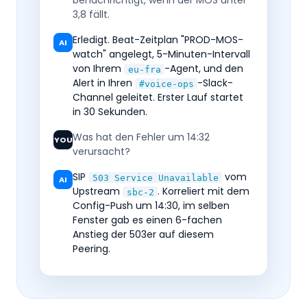
benachrichtigt, wenn der MOS unter
3,8 fällt.
Erledigt. Beat-Zeitplan "PROD-MOS-
AI
watch" angelegt, 5-Minuten-Intervall
von Ihrem
-Agent, und den
eu-fra
Alert in Ihren
-Slack-
#voice-ops
Channel geleitet. Erster Lauf startet
in 30 Sekunden.
Was hat den Fehler um 14:32
YOU
verursacht?
SIP
vom
503 Service Unavailable
AI
Upstream
. Korreliert mit dem
sbc-2
Config-Push um 14:30, im selben
Fenster gab es einen 6-fachen
Anstieg der 503er auf diesem
Peering.