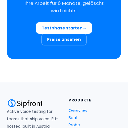
Ihre Arbeit für 6 Monate, gelöscht
wird nichts.
Testphase starten
Preise ansehen
PRODUKTE
Overview
Active voice testing for
Beat
teams that ship voice. EU-
Probe
hosted, built in Austria.