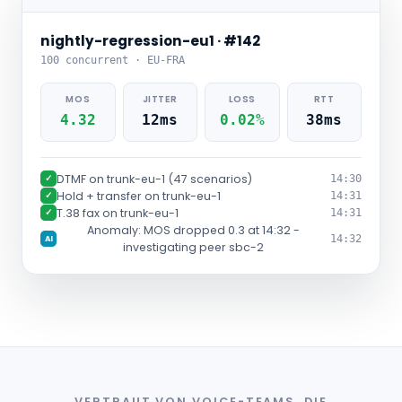
nightly-regression-eu1 · #142
100 concurrent · EU-FRA
MOS
JITTER
LOSS
RTT
4.32
12ms
0.02%
38ms
DTMF on trunk-eu-1 (47 scenarios)
✓
14:30
Hold + transfer on trunk-eu-1
✓
14:31
T.38 fax on trunk-eu-1
✓
14:31
Anomaly: MOS dropped 0.3 at 14:32 -
14:32
AI
investigating peer sbc-2
VERTRAUT VON VOICE-TEAMS, DIE