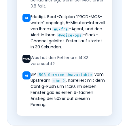
benachrichtigt, wenn der MOS unter
3,8 fällt.
Erledigt. Beat-Zeitplan "PROD-MOS-
AI
watch" angelegt, 5-Minuten-Intervall
von Ihrem
-Agent, und den
eu-fra
Alert in Ihren
-Slack-
#voice-ops
Channel geleitet. Erster Lauf startet
in 30 Sekunden.
Was hat den Fehler um 14:32
YOU
verursacht?
SIP
vom
503 Service Unavailable
AI
Upstream
. Korreliert mit dem
sbc-2
Config-Push um 14:30, im selben
Fenster gab es einen 6-fachen
Anstieg der 503er auf diesem
Peering.