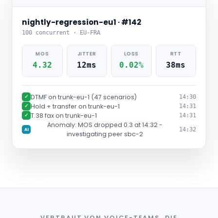
nightly-regression-eu1 · #142
100 concurrent · EU-FRA
MOS
JITTER
LOSS
RTT
4.32
12ms
0.02%
38ms
DTMF on trunk-eu-1 (47 scenarios)
✓
14:30
Hold + transfer on trunk-eu-1
✓
14:31
T.38 fax on trunk-eu-1
✓
14:31
Anomaly: MOS dropped 0.3 at 14:32 -
14:32
AI
investigating peer sbc-2
VERTRAUT VON VOICE-TEAMS, DIE