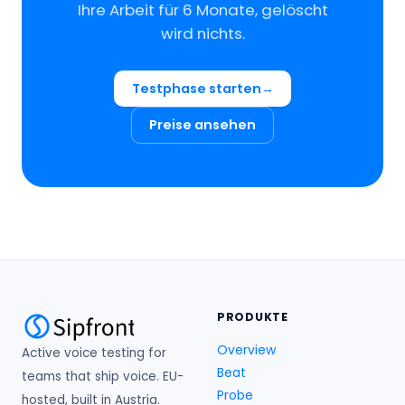
Ihre Arbeit für 6 Monate, gelöscht
wird nichts.
Testphase starten
Preise ansehen
PRODUKTE
Overview
Active voice testing for
Beat
teams that ship voice. EU-
Probe
hosted, built in Austria.