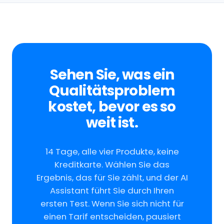
Sehen Sie, was ein
Qualitätsproblem
kostet, bevor es so
weit ist.
14 Tage, alle vier Produkte, keine
Kreditkarte. Wählen Sie das
Ergebnis, das für Sie zählt, und der AI
Assistant führt Sie durch Ihren
ersten Test. Wenn Sie sich nicht für
einen Tarif entscheiden, pausiert