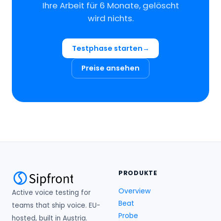
Ihre Arbeit für 6 Monate, gelöscht
wird nichts.
Testphase starten
Preise ansehen
PRODUKTE
Overview
Active voice testing for
Beat
teams that ship voice. EU-
Probe
hosted, built in Austria.