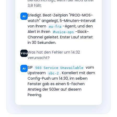
benachrichtigt, wenn der MOS unter
3,8 fällt.
Erledigt. Beat-Zeitplan "PROD-MOS-
AI
watch" angelegt, 5-Minuten-Intervall
von Ihrem
-Agent, und den
eu-fra
Alert in Ihren
-Slack-
#voice-ops
Channel geleitet. Erster Lauf startet
in 30 Sekunden.
Was hat den Fehler um 14:32
YOU
verursacht?
SIP
vom
503 Service Unavailable
AI
Upstream
. Korreliert mit dem
sbc-2
Config-Push um 14:30, im selben
Fenster gab es einen 6-fachen
Anstieg der 503er auf diesem
Peering.