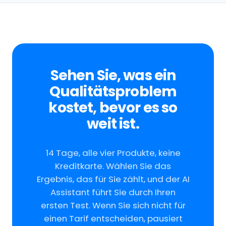
Sehen Sie, was ein
Qualitätsproblem
kostet, bevor es so
weit ist.
14 Tage, alle vier Produkte, keine
Kreditkarte. Wählen Sie das
Ergebnis, das für Sie zählt, und der AI
Assistant führt Sie durch Ihren
ersten Test. Wenn Sie sich nicht für
einen Tarif entscheiden, pausiert