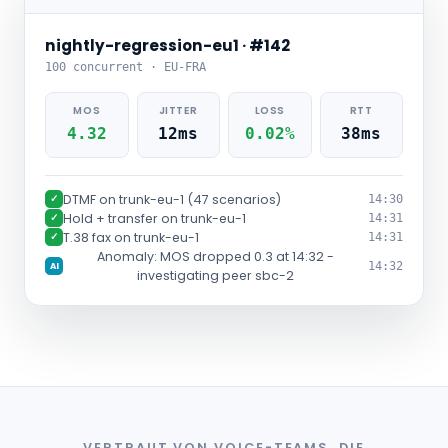
nightly-regression-eu1 · #142
100 concurrent · EU-FRA
MOS
JITTER
LOSS
RTT
4.32
12ms
0.02%
38ms
DTMF on trunk-eu-1 (47 scenarios)
✓
14:30
Hold + transfer on trunk-eu-1
✓
14:31
T.38 fax on trunk-eu-1
✓
14:31
Anomaly: MOS dropped 0.3 at 14:32 -
14:32
AI
investigating peer sbc-2
VERTRAUT VON VOICE-TEAMS, DIE