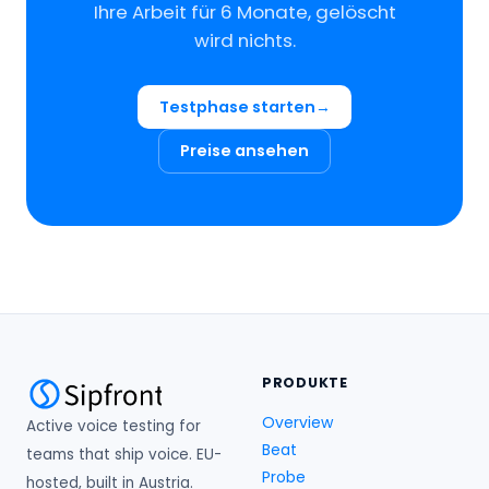
Ihre Arbeit für 6 Monate, gelöscht
wird nichts.
Testphase starten
Preise ansehen
PRODUKTE
Overview
Active voice testing for
Beat
teams that ship voice. EU-
Probe
hosted, built in Austria.