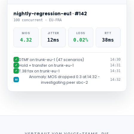
nightly-regression-eu1 · #142
100 concurrent · EU-FRA
MOS
JITTER
LOSS
RTT
4.32
12ms
0.02%
38ms
DTMF on trunk-eu-1 (47 scenarios)
✓
14:30
Hold + transfer on trunk-eu-1
✓
14:31
T.38 fax on trunk-eu-1
✓
14:31
Anomaly: MOS dropped 0.3 at 14:32 -
14:32
AI
investigating peer sbc-2
VERTRAUT VON VOICE-TEAMS, DIE