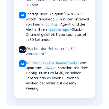
benachrichtigt, wenn der MOS unter
3,8 fällt.
Erledigt. Beat-Zeitplan "PROD-MOS-
AI
watch" angelegt, 5-Minuten-Intervall
von Ihrem
-Agent, und den
eu-fra
Alert in Ihren
-Slack-
#voice-ops
Channel geleitet. Erster Lauf startet
in 30 Sekunden.
Was hat den Fehler um 14:32
YOU
verursacht?
SIP
vom
503 Service Unavailable
AI
Upstream
. Korreliert mit dem
sbc-2
Config-Push um 14:30, im selben
Fenster gab es einen 6-fachen
Anstieg der 503er auf diesem
Peering.