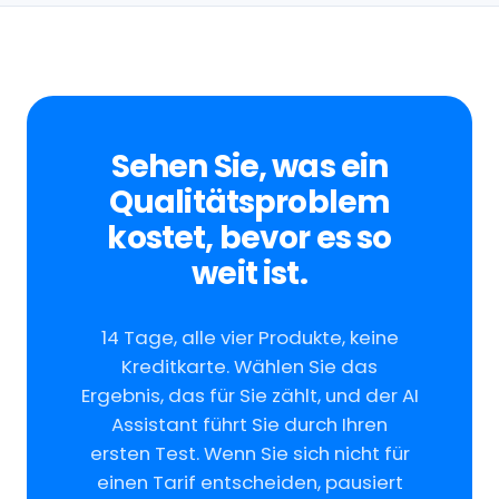
Sehen Sie, was ein
Qualitätsproblem
kostet, bevor es so
weit ist.
14 Tage, alle vier Produkte, keine
Kreditkarte. Wählen Sie das
Ergebnis, das für Sie zählt, und der AI
Assistant führt Sie durch Ihren
ersten Test. Wenn Sie sich nicht für
einen Tarif entscheiden, pausiert