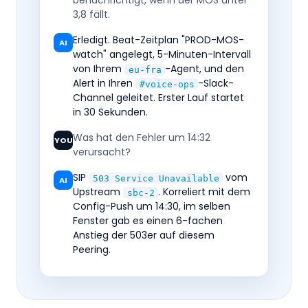
benachrichtigt, wenn der MOS unter
3,8 fällt.
Erledigt. Beat-Zeitplan "PROD-MOS-
AI
watch" angelegt, 5-Minuten-Intervall
von Ihrem
-Agent, und den
eu-fra
Alert in Ihren
-Slack-
#voice-ops
Channel geleitet. Erster Lauf startet
in 30 Sekunden.
Was hat den Fehler um 14:32
YOU
verursacht?
SIP
vom
503 Service Unavailable
AI
Upstream
. Korreliert mit dem
sbc-2
Config-Push um 14:30, im selben
Fenster gab es einen 6-fachen
Anstieg der 503er auf diesem
Peering.