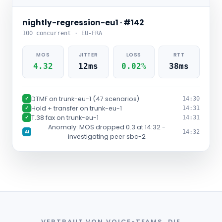
nightly-regression-eu1 · #142
100 concurrent · EU-FRA
MOS
JITTER
LOSS
RTT
4.32
12ms
0.02%
38ms
DTMF on trunk-eu-1 (47 scenarios)
✓
14:30
Hold + transfer on trunk-eu-1
✓
14:31
T.38 fax on trunk-eu-1
✓
14:31
Anomaly: MOS dropped 0.3 at 14:32 -
14:32
AI
investigating peer sbc-2
VERTRAUT VON VOICE-TEAMS, DIE