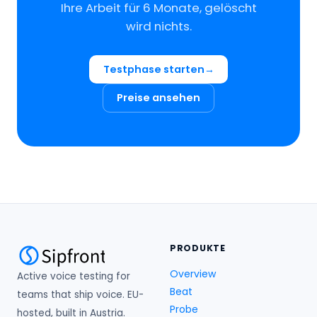
Ihre Arbeit für 6 Monate, gelöscht
wird nichts.
Testphase starten
Preise ansehen
PRODUKTE
Overview
Active voice testing for
Beat
teams that ship voice. EU-
Probe
hosted, built in Austria.