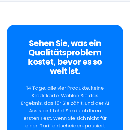
Sehen Sie, was ein
Qualitätsproblem
kostet, bevor es so
weit ist.
14 Tage, alle vier Produkte, keine
Kreditkarte. Wählen Sie das
Ergebnis, das für Sie zählt, und der AI
Assistant führt Sie durch Ihren
ersten Test. Wenn Sie sich nicht für
einen Tarif entscheiden, pausiert