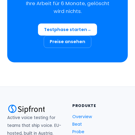
Ihre Arbeit für 6 Monate, gelöscht
wird nichts.
Testphase starten
Preise ansehen
PRODUKTE
Overview
Active voice testing for
Beat
teams that ship voice. EU-
Probe
hosted, built in Austria.