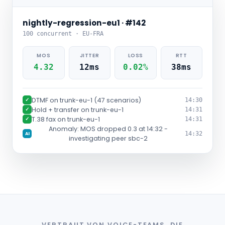
nightly-regression-eu1 · #142
100 concurrent · EU-FRA
MOS
JITTER
LOSS
RTT
4.32
12ms
0.02%
38ms
DTMF on trunk-eu-1 (47 scenarios)
✓
14:30
Hold + transfer on trunk-eu-1
✓
14:31
T.38 fax on trunk-eu-1
✓
14:31
Anomaly: MOS dropped 0.3 at 14:32 -
14:32
AI
investigating peer sbc-2
VERTRAUT VON VOICE-TEAMS, DIE