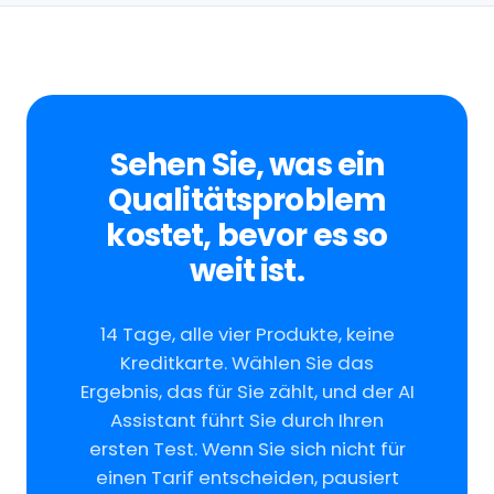
Sehen Sie, was ein
Qualitätsproblem
kostet, bevor es so
weit ist.
14 Tage, alle vier Produkte, keine
Kreditkarte. Wählen Sie das
Ergebnis, das für Sie zählt, und der AI
Assistant führt Sie durch Ihren
ersten Test. Wenn Sie sich nicht für
einen Tarif entscheiden, pausiert