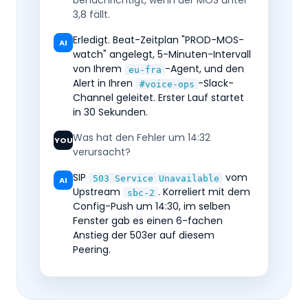
benachrichtigt, wenn der MOS unter
3,8 fällt.
Erledigt. Beat-Zeitplan "PROD-MOS-
AI
watch" angelegt, 5-Minuten-Intervall
von Ihrem
-Agent, und den
eu-fra
Alert in Ihren
-Slack-
#voice-ops
Channel geleitet. Erster Lauf startet
in 30 Sekunden.
Was hat den Fehler um 14:32
YOU
verursacht?
SIP
vom
503 Service Unavailable
AI
Upstream
. Korreliert mit dem
sbc-2
Config-Push um 14:30, im selben
Fenster gab es einen 6-fachen
Anstieg der 503er auf diesem
Peering.