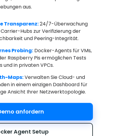
gebungen aus.
e Transparenz:
24/7-Überwachung
Carrier-Hubs zur Verifizierung der
chbarkeit und Peering-Integrität.
rnes Probing:
Docker-Agents für VMs,
er Raspberry Pis ermöglichen Tests
ls und in privaten VPCs.
lth-Maps:
Verwalten Sie Cloud- und
en in einem einzigen Dashboard für
ige Ansicht Ihrer Netzwerktopologie.
Demo anfordern
cker Agent Setup