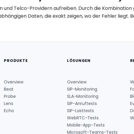
rn und Telco-Providern aufreiben. Durch die Kombination
abhängigen Daten, die exakt zeigen, wo der Fehler liegt. 
PRODUKTE
LÖSUNGEN
R
Overview
Overview
W
Beat
SIP-Monitoring
F
Probe
SLA-Monitoring
B
Lens
SIP-Anruftests
E
Echo
SIP-Lasttests
D
WebRTC-Tests
W
Mobile-App-Tests
Microsoft-Teams-Tests