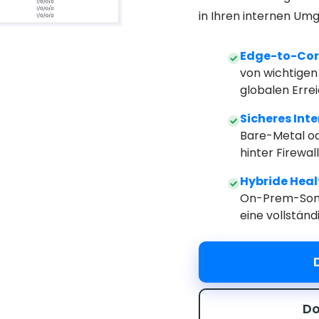
in Ihren internen Um
Edge-to-Cor
von wichtigen 
globalen Errei
Sicheres Inte
Bare-Metal od
hinter Firewal
Hybride Hea
On-Prem-Sond
eine vollständ
Do