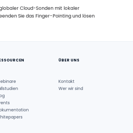
 globaler Cloud-Sonden mit lokaler
Beenden Sie das Finger-Pointing und lösen
ESSOURCEN
ÜBER UNS
ebinare
Kontakt
allstudien
Wer wir sind
log
vents
okumentation
hitepapers