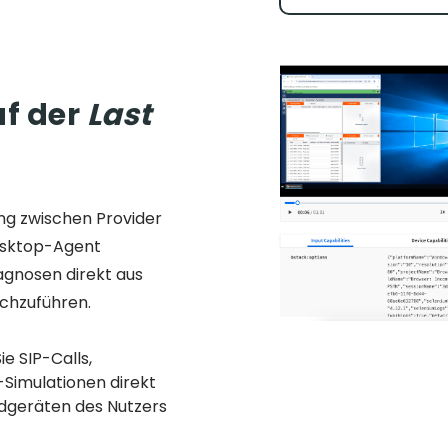
f der
Last
ng zwischen Provider
Desktop-Agent
agnosen direkt aus
chzuführen.
e SIP-Calls,
Simulationen direkt
ndgeräten des Nutzers